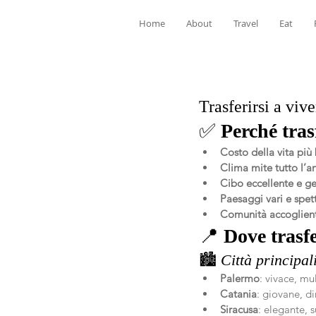
Home
About
Travel
Eat
Trasferirsi a vive
✅ 
Perché trasf
Costo della vita più
Clima mite tutto l’a
Cibo eccellente e g
Paesaggi vari e spet
Comunità accoglient
📍 
Dove trasfe
🏙️ 
Città principal
Palermo
: vivace, mu
Catania
: giovane, d
Siracusa
: elegante, 