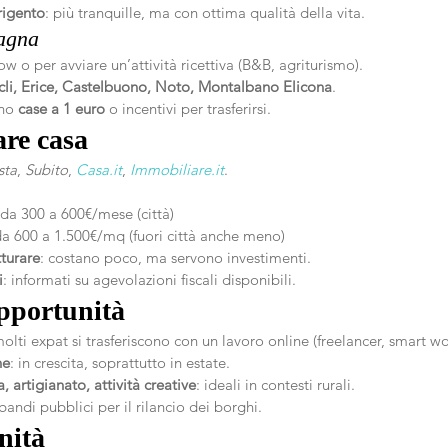
rigento
: più tranquille, ma con ottima qualità della vita.
agna
low o per avviare un’attività ricettiva (B&B, agriturismo).
cli, Erice, Castelbuono, Noto, Montalbano Elicona
.
no 
case a 1 euro
 o incentivi per trasferirsi.
re casa
sta
, 
Subito
, 
Casa.it
, 
Immobiliare.it
.
: da 300 a 600€/mese (città)
da 600 a 1.500€/mq (fuori città anche meno)
tturare
: costano poco, ma servono investimenti.
i
: informati su agevolazioni fiscali disponibili.
pportunità
molti expat si trasferiscono con un lavoro online (freelancer, smart wo
ne
: in crescita, soprattutto in estate.
, artigianato, attività creative
: ideali in contesti rurali.
andi pubblici per il rilancio dei borghi.
nità