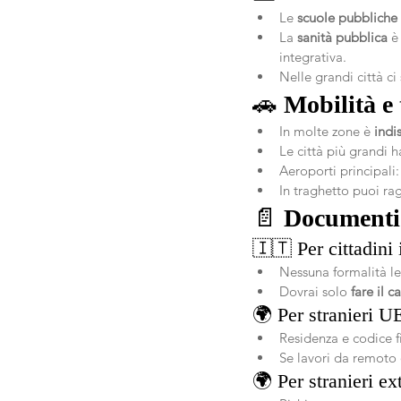
Le 
scuole pubbliche
La 
sanità pubblica
 è
integrativa.
Nelle grandi città ci
🚗 
Mobilità e 
In molte zone è 
indi
Le città più grandi h
Aeroporti principali:
In traghetto puoi ra
📄 
Documenti e
🇮🇹 Per cittadini i
Nessuna formalità leg
Dovrai solo 
fare il 
🌍 Per stranieri U
Residenza e codice fi
Se lavori da remoto o
🌍 Per stranieri ex