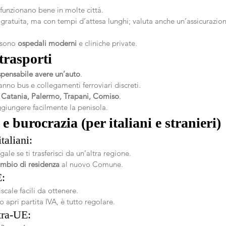
 funzionano bene in molte città.
 gratuita, ma con tempi d’attesa lunghi; valuta anche un’assicurazion
 sono 
ospedali moderni
 e cliniche private.
trasporti
spensabile avere un’auto
.
anno bus e collegamenti ferroviari discreti.
 
Catania, Palermo, Trapani, Comiso
.
ggiungere facilmente la penisola.
 burocrazia (per italiani e stranieri)
taliani:
ale se ti trasferisci da un’altra regione.
cambio di residenza
 al nuovo Comune.
E:
scale facili da ottenere.
 apri partita IVA, è tutto regolare.
tra-UE: