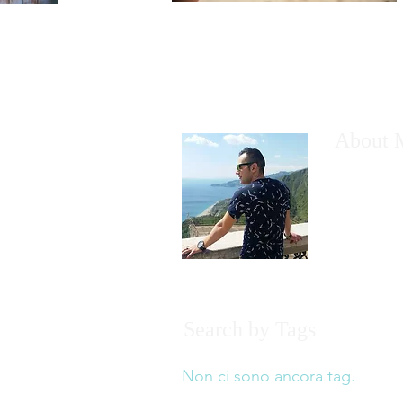
About 
Alverio Leo
del turismo 
visitatori c
non perder
Search by Tags
Non ci sono ancora tag.