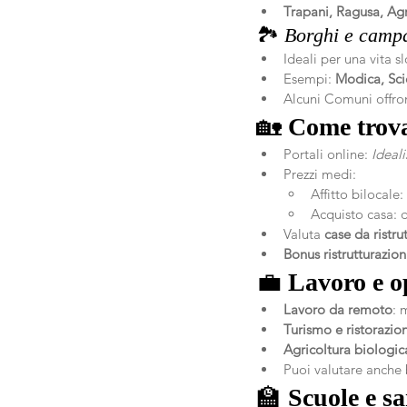
Trapani, Ragusa, Ag
🏞️ 
Borghi e camp
Ideali per una vita s
Esempi: 
Modica, Sci
Alcuni Comuni offro
🏡 
Come trova
Portali online: 
Ideali
Prezzi medi:
Affitto bilocale
Acquisto casa: 
Valuta 
case da ristru
Bonus ristrutturazion
💼 
Lavoro e o
Lavoro da remoto
: 
Turismo e ristorazio
Agricoltura biologica
Puoi valutare anche b
🏫 
Scuole e sa