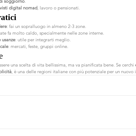
di soggiorno
.
visti digital nomad
, lavoro o pensionati.
atici
dere
: fai un sopralluogo in almeno 2-3 zone.
state fa molto caldo, specialmente nelle zone interne.
le usanze
: utile per integrarti meglio.
ocale
: mercati, feste, gruppi online.
e
 essere una scelta di vita bellissima, ma va pianificata bene. Se cerchi 
licità
, è una delle regioni italiane con più potenziale per un nuovo i