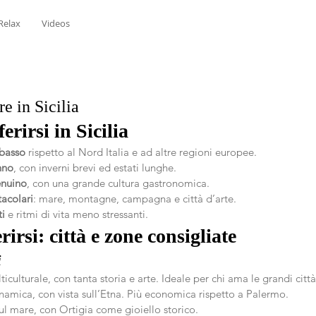
Relax
Videos
re in Sicilia
erirsi in Sicilia
 basso
 rispetto al Nord Italia e ad altre regioni europee.
nno
, con inverni brevi ed estati lunghe.
enuino
, con una grande cultura gastronomica.
tacolari
: mare, montagne, campagna e città d’arte.
i
 e ritmi di vita meno stressanti.
rirsi: città e zone consigliate
i
lticulturale, con tanta storia e arte. Ideale per chi ama le grandi città
inamica, con vista sull’Etna. Più economica rispetto a Palermo.
sul mare, con Ortigia come gioiello storico.