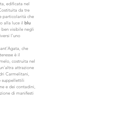
, edificata nel 
ostituita da tre 
 particolarità che 
 alla luce il
 blu 
è ben visibile negli 
iversi l’uno 
Sant’Agata, che 
eresse è il 
melo, costruita nel 
n’altra attrazione 
dri Carmelitani, 
 suppellettili 
ane e dei contadini, 
zione di manifesti 