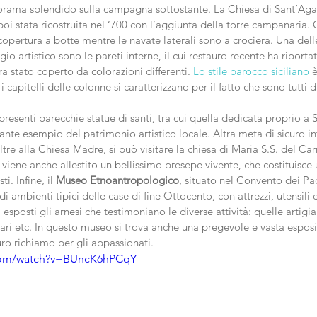
rama splendido sulla campagna sottostante. La Chiesa di Sant’Agata
poi stata ricostruita nel ‘700 con l’aggiunta della torre campanaria. C
copertura a botte mentre le navate laterali sono a crociera. Una delle
o artistico sono le pareti interne, il cui restauro recente ha riportato
ra stato coperto da colorazioni differenti. 
Lo stile barocco siciliano
 
i capitelli delle colonne si caratterizzano per il fatto che sono tutti d
 presenti parecchie statue di santi, tra cui quella dedicata proprio a 
te esempio del patrimonio artistico locale. Altra meta di sicuro int
ltre alla Chiesa Madre, si può visitare la chiesa di Maria S.S. del Car
 viene anche allestito un bellissimo presepe vivente, che costituisce u
i. Infine, il 
Museo Etnoantropologico
, situato nel Convento dei Pa
i ambienti tipici delle case di fine Ottocento, con attrezzi, utensili e
 esposti gli arnesi che testimoniano le diverse attività: quelle artigi
ri etc. In questo museo si trova anche una pregevole e vasta esposi
uro richiamo per gli appassionati.
.com/watch?v=BUncK6hPCqY