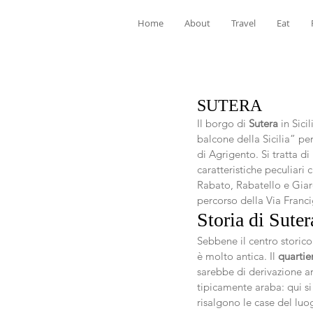
Home
About
Travel
Eat
SUTERA
Il borgo di 
Sutera 
in Sici
balcone della Sicilia” pe
di Agrigento. Si tratta di
caratteristiche peculiari
Rabato, Rabatello e Giard
percorso della Via Franc
Storia di Suter
Sebbene il centro storico 
è molto antica. Il 
quartie
sarebbe di derivazione ar
tipicamente araba: qui si 
risalgono le case del luo