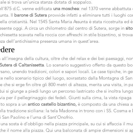
uale si trova un’unica stanza dotata di soppalco.
ell’875 d.C. venne edificata 
una moschea
: nel 1370 venne abbattuta e
nta. Il 
barone di Sutera
 provvide infatti a eliminare tutti i luoghi c
della cristianità. Nel 1545 Santa Maria Assunta è stata ricostruita ed è
ente oggi. A circa un chilometro dal centro di Sutera, sorge in 
sit
 chiesetta scavata nella roccia con affreschi in stile bizantino, si trovan
nza dell’antichissima presenza umana in quest’area.
edere
all’insegna della cultura, oltre che del relax e dei bei paesaggi, n
Sutera di Caltanissetta
. Lo scenario suggestivo offerto da questo bo
rsano, unendo tradizioni, colori e sapori locali. Le case tipiche, in ge
e nello scenario tipico del luogo, sovrastato dalla Montagna di San
che si erge fin oltre gli 800 metri di altezza, merita una visita, in par
Qui si giunge a piedi lungo un percorso lastricato che si inoltra lungo
 per il pellegrinaggio dei fedeli. Giunti sulla cima, la vista ripaga l
uito sopra a un 
antico castello bizantino,
 è composto da una chiesa a 
la tradizione siciliana: la tela Madonna in trono con i SS. Cosma e
i San Paolino e l’urna di Sant’Onofrio.
una sosta è d’obbligo nella piazza principale, su cui si affaccia il mu
che il nome alla piazza. Qui una balconata di ampie dimensioni si apr