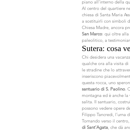
piano all’interno della q
Al centro del quartiere n
chiesa di Santa Maria Assu
a sostituirli con simboli 
Chiesa Madre, ancora pres
San Marco
: qui oltre alla
paleolitico, a testimonia
Sutera: cosa v
Chi desidera una vacanza 
qualche ora alla visita di 
le stradine che lo attrave
inseriscono piacevolment
questa rocca, uno sperone 
santuario di S. Paolino
. 
montagna ed è anche la via
salita. Il santuario, costr
possono vedere opere del
Filippo Tancredi, l’urna d
Tornando verso il centro, 
di Sant’Agata
, che dà an