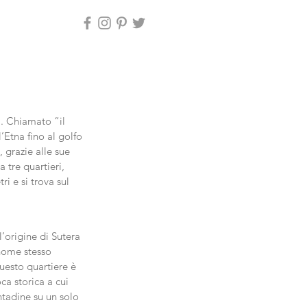
a. Chiamato “il 
’Etna fino al golfo 
, grazie alle sue 
 tre quartieri, 
i e si trova sul 
l’origine di Sutera 
 nome stesso 
uesto quartiere è 
ca storica a cui 
ntadine su un solo 