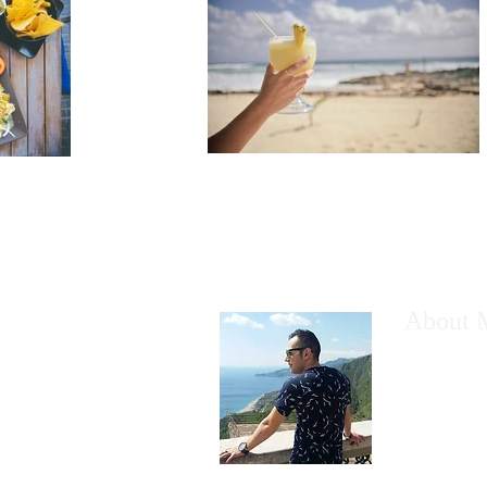
About 
Alverio Leo
del turismo 
visitatori c
non perder