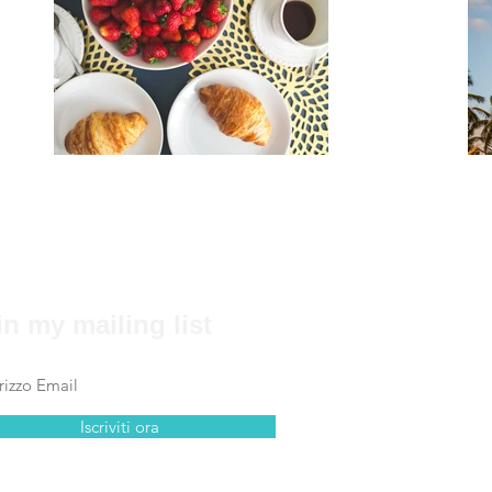
in my mailing list
Iscriviti ora