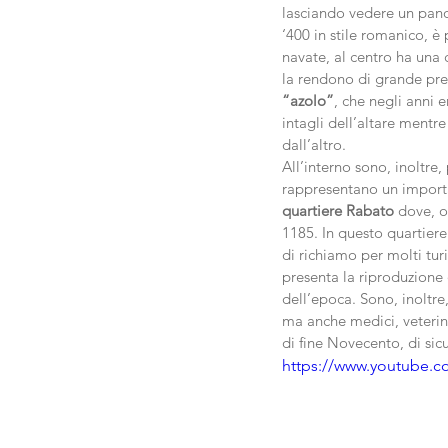
lasciando vedere un pano
‘400 in stile romanico, è 
navate, al centro ha una 
la rendono di grande pregi
“azolo”
, che negli anni e
intagli dell’altare mentre 
dall’altro.
All’interno sono, inoltre,
rappresentano un importan
quartiere Rabato
 dove, o
1185. In questo quartiere
di richiamo per molti turist
presenta la riproduzione d
dell’epoca. Sono, inoltre,
ma anche medici, veterina
di fine Novecento, di sic
https://www.youtube