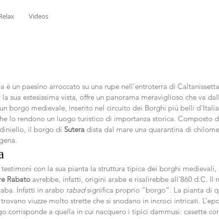
Relax
Videos
lia è un paesino arroccato su una rupe nell’entroterra di Caltanissett
r la sua estesissima vista, offre un panorama meraviglioso che va dall
 un borgo medievale, inserito nel circuito dei Borghi più belli d’Italia
 che lo rendono un luogo turistico di importanza storica. Composto da
iniello, il borgo di 
Sutera
 dista dal mare una quarantina di chilometr
igena.
a
testimoni con la sua pianta la struttura tipica dei borghi medievali, 
re Rabato
 avrebbe, infatti, origini arabe e risalirebbe all’860 d.C. Il
aba. Infatti in arabo 
rabad
 significa proprio “borgo”. La pianta di q
trovano viuzze molto strette che si snodano in incroci intricati. L’epo
go corrisponde a quella in cui nacquero i tipici dammusi: casette co