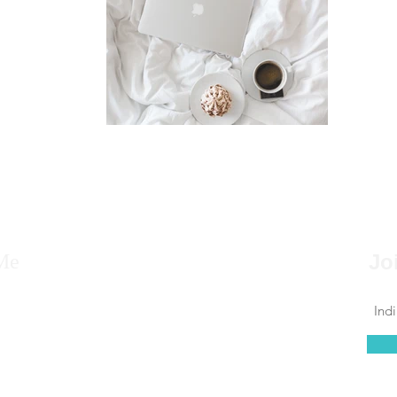
Me
Jo
ne, nato a Siracusa, Sicilia, lavoro nel mondo
da tanti anni e cerco di far scoprire ai
he scelgono la mia terra, tradizioni e luoghi da
e.