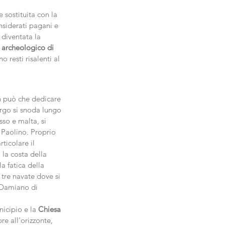
 sostituita con la 
onsiderati pagani e 
 diventata la 
o archeologico di 
o resti risalenti al 
on può che dedicare 
rgo si snoda lungo 
sso e malta, si 
 Paolino. Proprio 
ticolare il 
 la costa della 
a fatica della 
tre navate dove si 
 Damiano di 
nicipio e la 
Chiesa 
e all’orizzonte, 