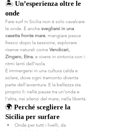
🏝️ 
Un’esperienza oltre le 
onde
Fare surf in Sicilia non è solo cavalcare 
le onde. È anche 
svegliarsi in una 
casetta fronte mare
, mangiare pesce 
fresco dopo la sessione, esplorare 
riserve naturali come 
Vendicari, 
Zingaro, Etna
, e vivere in sintonia con i 
ritmi lenti dell’isola.
È immergersi in una cultura calda e 
solare, dove ogni tramonto diventa 
parte dell’avventura. E la bellezza sta 
proprio lì: nelle pause tra un’onda e 
l’altra, nei silenzi del mare, nella libertà.
🌍 
Perché scegliere la 
Sicilia per surfare
Onde per tutti i livelli, da 