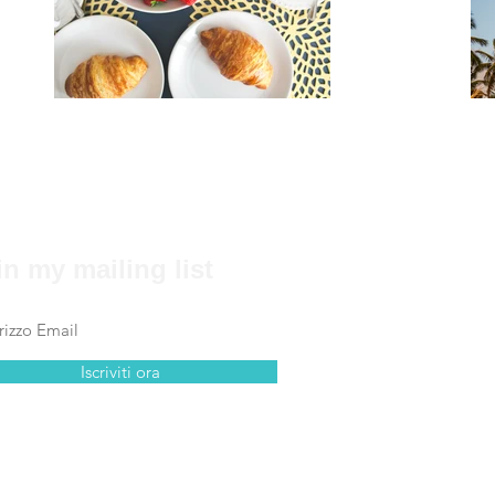
in my mailing list
Iscriviti ora