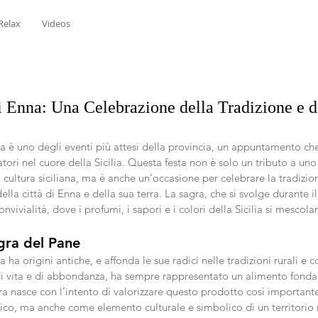
Relax
Videos
i Enna: Una Celebrazione della Tradizione e d
na è uno degli eventi più attesi della provincia, un appuntamento ch
atori nel cuore della Sicilia. Questa festa non è solo un tributo a uno
a cultura siciliana, ma è anche un’occasione per celebrare la tradizi
 della città di Enna e della sua terra. La sagra, che si svolge durante i
ivialità, dove i profumi, i sapori e i colori della Sicilia si mescola
agra del Pane
ha origini antiche, e affonda le sue radici nelle tradizioni rurali e 
o di vita e di abbondanza, ha sempre rappresentato un alimento fonda
gra nasce con l’intento di valorizzare questo prodotto così important
co, ma anche come elemento culturale e simbolico di un territorio ri