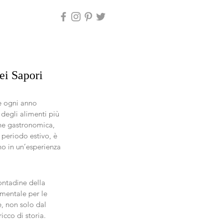
ei Sapori
e ogni anno 
 degli alimenti più 
one gastronomica, 
l periodo estivo, è 
no in un’esperienza 
contadine della 
mentale per le 
e, non solo dal 
cco di storia.