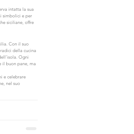
rva intatta la sua 
i simbolici e per 
e siciliane, offre 
ilia. Con il suo 
radici della cucina 
ell’isola. Ogni 
e il buon pane, ma 
ni e celebrare 
e, nel suo 