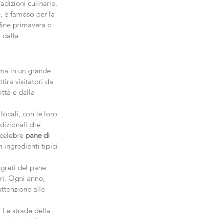
adizioni culinarie. 
, è famoso per la 
 fine primavera o 
 dalla 
rma in un grande 
ira visitatori da 
ittà e dalla 
locali, con le loro 
dizionali che 
 celebre 
pane di 
n ingredienti tipici 
egreti del pane 
ri. Ogni anno, 
attenzione alle 
 Le strade della 