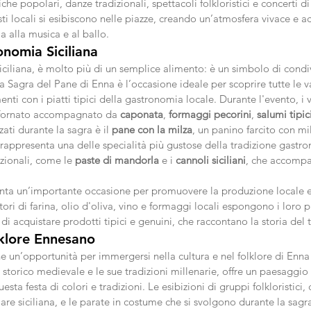
he popolari, danze tradizionali, spettacoli folkloristici e concerti di
sti locali si esibiscono nelle piazze, creando un’atmosfera vivace e a
la alla musica e al ballo.
onomia Siciliana
siciliana, è molto più di un semplice alimento: è un simbolo di condiv
a Sagra del Pane di Enna è l’occasione ideale per scoprire tutte le v
enti con i piatti tipici della gastronomia locale. Durante l'evento, i 
sfornato accompagnato da 
caponata
, 
formaggi pecorini
, 
salumi tipic
ati durante la sagra è il 
pane con la milza
, un panino farcito con mil
rappresenta una delle specialità più gustose della tradizione gastron
ionali, come le 
paste di mandorla
 e i 
cannoli siciliani
, che accompa
senta un’importante occasione per promuovere la produzione locale e 
ori di farina, olio d'oliva, vino e formaggi locali espongono i loro p
à di acquistare prodotti tipici e genuini, che raccontano la storia del t
lklore Ennesano
 un’opportunità per immergersi nella cultura e nel folklore di Enna 
o storico medievale e le sue tradizioni millenarie, offre un paesaggio
sta festa di colori e tradizioni. Le esibizioni di gruppi folkloristici,
re siciliana, e le parate in costume che si svolgono durante la sagr