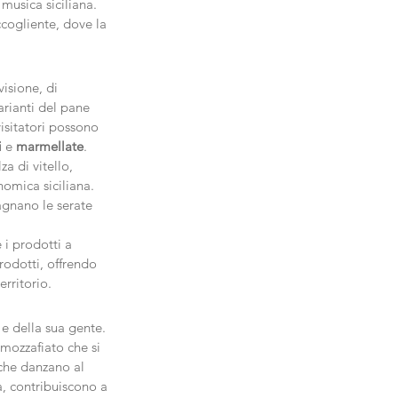
 musica siciliana. 
ccogliente, dove la 
isione, di 
arianti del pane 
visitatori possono 
i
 e 
marmellate
.
za di vitello, 
omica siciliana. 
gnano le serate 
i prodotti a 
rodotti, offrendo 
erritorio.
e della sua gente. 
 mozzafiato che si 
 che danzano al 
a, contribuiscono a 