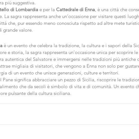
ra più suggestiva.
tello di Lombardia
 e per la 
Cattedrale di Enna
, è una città che conse
ale. La sagra rappresenta anche un’occasione per visitare questi luogh
città che, pur essendo meno conosciuta rispetto ad altre mete turistich
i grande valore.
na
 è un evento che celebra la tradizione, la cultura e i sapori della Sic
ore e storia, la sagra rappresenta un’occasione unica per scoprire le 
era autentica del Salvatore e immergersi nelle tradizioni più antiche d
ttrae migliaia di visitatori, che vengono a Enna non solo per gustar
gia di un evento che unisce generazioni, culture e territori.
 Pane significa abbracciare un pezzo di Sicilia, riscoprire le tradizio
 alimento che da secoli è simbolo di vita e di comunità. Un evento ch
ore pulsante della cultura siciliana.