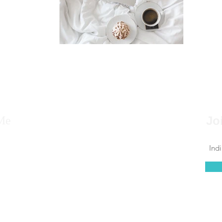
Me
Jo
ne, nato a Siracusa, Sicilia, lavoro nel mondo
da tanti anni e cerco di far scoprire ai
he scelgono la mia terra, tradizioni e luoghi da
e.