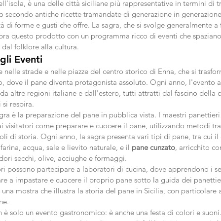
l'isola, è una delle città siciliane più rappresentative in termini di tr
to secondo antiche ricette tramandate di generazione in generazione
età di forme e gusti che offre. La sagra, che si svolge generalmente a
elebra questo prodotto con un programma ricco di eventi che spaziano
dal folklore alla cultura.
gli Eventi
e nelle strade e nelle piazze del centro storico di Enna, che si trasfo
o, dove il pane diventa protagonista assoluto. Ogni anno, l'evento att
da altre regioni italiane e dall'estero, tutti attratti dal fascino della c
 si respira.
gra è la preparazione del pane in pubblica vista. I maestri panettieri 
 visitatori come preparare e cuocere il pane, utilizzando metodi tra
oli di storia. Ogni anno, la sagra presenta vari tipi di pane, tra cui il
arina, acqua, sale e lievito naturale, e il 
pane cunzato
, arricchito co
ori secchi, olive, acciughe e formaggi.
atori possono partecipare a laboratori di cucina, dove apprendono i s
re a impastare e cuocere il proprio pane sotto la guida dei panettie
 una mostra che illustra la storia del pane in Sicilia, con particolare 
ne.
è solo un evento gastronomico: è anche una festa di colori e suoni.