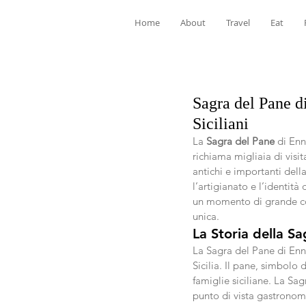
Home
About
Travel
Eat
Sagra del Pane d
Siciliani
La 
Sagra del Pane
 di En
richiama migliaia di visit
antichi e importanti dell
l’artigianato e l’identità
un momento di grande conv
unica.
La Storia della S
La Sagra del Pane di Enna 
Sicilia. Il pane, simbol
famiglie siciliane. La Sa
punto di vista gastronomi