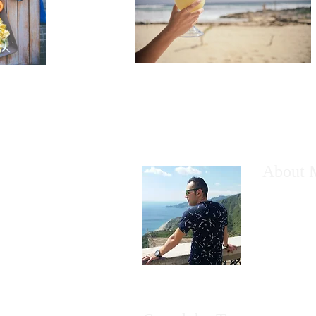
About 
Alverio Leo
del turismo 
visitatori c
non perder