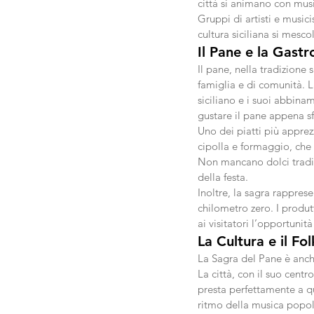
città si animano con music
Gruppi di artisti e musici
cultura siciliana si mesco
Il Pane e la Gastr
Il pane, nella tradizione 
famiglia e di comunità. L
siciliano e i suoi abbinam
gustare il pane appena 
Uno dei piatti più apprezz
cipolla e formaggio, che 
Non mancano dolci tradiz
della festa.
Inoltre, la sagra rappre
chilometro zero. I produtt
ai visitatori l’opportunit
La Cultura e il Fo
La Sagra del Pane è anche
La città, con il suo centr
presta perfettamente a que
ritmo della musica popola