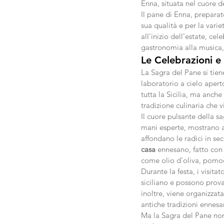
Enna, situata nel cuore del
Il pane di Enna, prepara
sua qualità e per la vari
all'inizio dell’estate, c
gastronomia alla musica, 
Le Celebrazioni e 
La Sagra del Pane si tien
laboratorio a cielo apert
tutta la Sicilia, ma anche 
tradizione culinaria che vi
Il cuore pulsante della sa
mani esperte, mostrano ai
affondano le radici in sec
casa
 ennesano, fatto con f
come olio d’oliva, pomod
Durante la festa, i visit
siciliano e possono prova
inoltre, viene organizzata
antiche tradizioni ennesa
Ma la Sagra del Pane non 