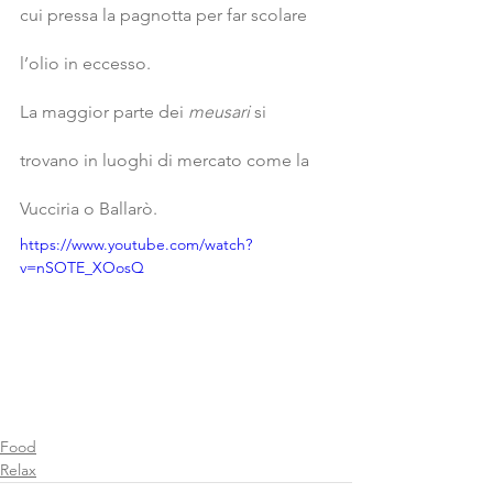
cui pressa la pagnotta per far scolare 
l’olio in eccesso.
La maggior parte dei
 meusari
 si 
trovano in luoghi di mercato come la 
Vucciria o Ballarò.
https://www.youtube.com/watch?
v=nSOTE_XOosQ
Food
Relax