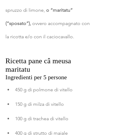
spruzzo di limone, 
o “maritatu” 
(“sposato”),
 ovvero accompagnato con 
la ricotta e/o con il caciocavallo.
Ricetta pane câ meusa 
maritatu
Ingredienti per 5 persone
450 g di polmone di vitello
150 g di milza di vitello
100 g di trachea di vitello
400 g di strutto di maiale