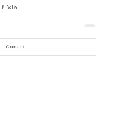
Commenti
Scrivi un commento...
You Might Also Like:
Discover the Magic of Sicily:
A Complete Travel Guide