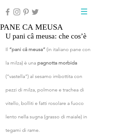
PANE CA MEUSA
U pani câ meusa: che cos’è
Il 
“pani câ meusa”
 (in italiano pane con 
la milza) è una 
pagnotta morbida
(“vastella”) al sesamo imbottita con 
pezzi di milza, polmone e trachea di 
vitello, bolliti e fatti rosolare a fuoco 
lento nella sugna (grasso di maiale) in 
tegami di rame.