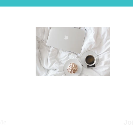
Me
Jo
ne, nato a Siracusa, Sicilia, lavoro nel mondo