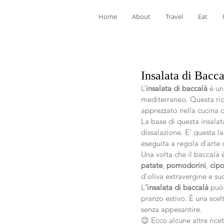
Home
About
Travel
Eat
Insalata di Bacca
L’
insalata di baccalà
 è un
mediterraneo. Questa rice
apprezzato nella cucina de
La base di questa insalata
dissalazione. E’ questa l
eseguita a regola d’arte c
Una volta che il baccalà 
patate
, 
pomodorini
, 
cipo
d’oliva extravergine e su
L
‘insalata di baccalà
 può
pranzo estivo. È una scel
senza appesantire.
😉 Ecco alcune altre rice