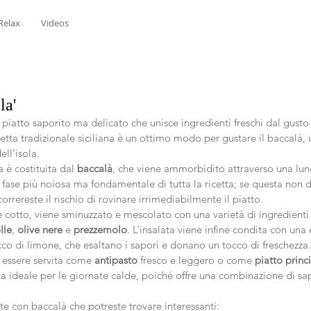
Relax
Videos
la'
 piatto saporito ma delicato che unisce ingredienti freschi dal gusto
tta tradizionale siciliana è un ottimo modo per gustare il baccalà,
ll’isola.
 è costituita dal 
baccalà
, che viene ammorbidito attraverso una lung
a fase più noiosa ma fondamentale di tutta la ricetta; se questa non 
orrereste il rischio di rovinare irrimediabilmente il piatto.
è cotto, viene sminuzzato e mescolato con una varietà di ingredienti
lle
, 
olive nere
 e 
prezzemolo
. L’insalata viene infine condita con una
cco di limone, che esaltano i sapori e donano un tocco di freschezza.
 essere servita come 
antipasto
 fresco e leggero o come 
piatto princ
ta ideale per le giornate calde, poiché offre una combinazione di sa
tte con baccalà che potreste trovare interessanti: