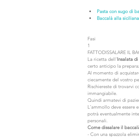
Pasta con sugo di b
Baccalà alla siciliana
Fasi
1
FATTODISSALARE IL B
La ricetta dell'
Insalata d
certo anticipo la prepara
Al momento di acquistare
ciecamente del vostro pes
Rischiereste di trovarvi 
immangiabile.
Quindi armatevi di pazi
L'ammollo deve essere es
potrà eventualmente inter
personali.
Come dissalare il baccalà
- Con una spazzola elimin