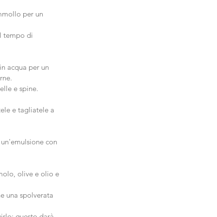
ammollo per un 
l tempo di 
 in acqua per un 
rne.
elle e spine.
le e tagliatele a 
e un'emulsione con 
olo, olive e olio e 
he una spolverata 
virlo: questo darà 