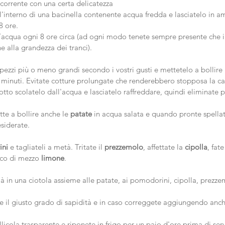
a corrente con una certa delicatezza
l'interno di una bacinella contenente acqua fredda e lasciatelo in 
8 ore.
l’acqua ogni 8 ore circa (ad ogni modo tenete sempre presente che i
e alla grandezza dei tranci).
pezzi più o meno grandi secondo i vostri gusti e mettetelo a bollire
 minuti. Evitate cotture prolungate che renderebbero stopposa la ca
tto scolatelo dall'acqua e lasciatelo raffreddare, quindi eliminate p
e a bollire anche le 
patate
 in acqua salata e quando pronte spellate
siderate.
ini
 e tagliateli a metà. Tritate il 
prezzemolo
, affettate la 
cipolla
, fat
ucco di mezzo 
limone
.
à in una ciotola assieme alle patate, ai pomodorini, cipolla, prezzem
re il giusto grado di sapidità e in caso correggete aggiungendo anc
llicola trasparente e riponete in frigo per un paio d'ore prima di ser