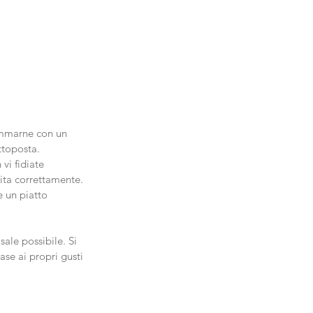
ammarne con un 
ttoposta.
vi fidiate 
ita correttamente. 
e un piatto 
ale possibile. Si 
se ai propri gusti 