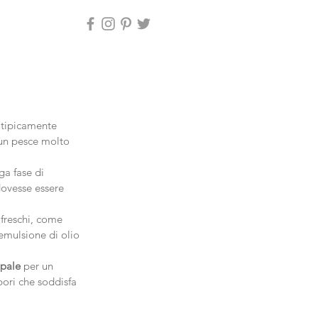
 tipicamente 
 un pesce molto 
a fase di 
dovesse essere 
 freschi, come 
 emulsione di olio 
ipale
 per un 
pori che soddisfa 