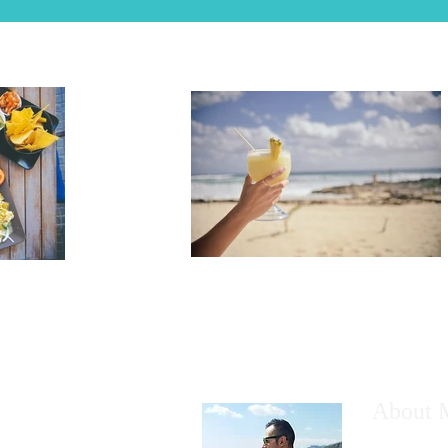
About 
Alverio Leo