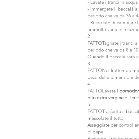
- Lavate i tranci in acqu
- Immergete il baccalà al
periodo cha va da 36 a 4
- Ricordate di cambiare 
ammollo varia in relazion
2
FATTOTagliate i tranci a 
periodo che va da 8 a 10
Quando il baccalà sarà co
3
FATTONel frattempo mett
pezzi delle dimensioni de
4
FATTOLavate i 
pomodor
olio extra vergine
 e il s
5
FATTOTrasferite il baccal
mescolate il tutto.
Assaggiate per controlla
di pepe.
Ricoprite il piatto con pe