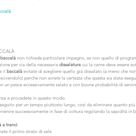
accalà
ACCALÀ
i baccalà
 non richiede particolare impegno, se non quello di progr
zione per via della necessaria 
dissalatura
 cui la carne deve essere so
 il 
baccalà
 evitate di scegliere quello già dissalato (a meno che non 
civendolo) perché non avrete la certezza che questa sia stata esegu
con un pesce eccessivamente salato e con buone probabilità di servir
enza e procedete in questo modo.
eguito per un tempo piuttosto lungo, così da eliminare quanto più s
venire successivamente in fase di cottura regolando la sapidità in ba
 a tranci
:
ate il primo strato di sale