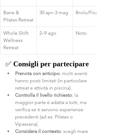
Barre & 
30 apr–3 mag
Brolo/Ficarra
Pilates Retreat
Whole Shift 
2–9 ago
Noto
Wellness 
Retreat
✅ 
Consigli per partecipare
Prenota con anticipo
: molti eventi 
hanno posti limitati (in particolare 
retreat e attività in piscina).
Controlla il livello richiesto
: la 
maggior parte è adatta a tutti, ma 
verifica se ti servono esperienze 
precedenti (ad es. Pilates o 
Vipassana).
Considera il contesto
: scegli mare 