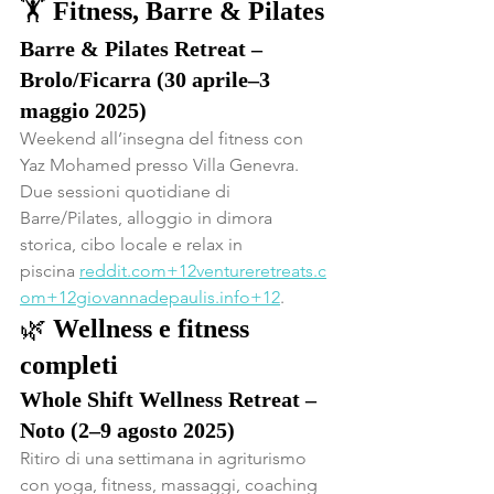
🏋️ 
Fitness, Barre & Pilates
Barre & Pilates Retreat – 
Brolo/Ficarra (30 aprile–3 
maggio 2025)
Weekend all’insegna del fitness con 
Yaz Mohamed presso Villa Genevra. 
Due sessioni quotidiane di 
Barre/Pilates, alloggio in dimora 
storica, cibo locale e relax in 
piscina 
reddit.com
+
12ventureretreats.c
om
+
12giovannadepaulis.info
+12
.
🌿 
Wellness e fitness 
completi
Whole Shift Wellness Retreat – 
Noto (2–9 agosto 2025)
Ritiro di una settimana in agriturismo 
con yoga, fitness, massaggi, coaching 