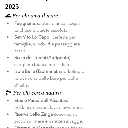
2025
🌊 
Per chi ama il mare
Favignana
: sabbia bianca, acqua 
turchese e quiete assoluta.
San Vito Lo Capo
: perfetta per 
famiglie, windsurf e passeggiate 
serali.
Scala dei Turchi (Agrigento)
: 
scogliera bianca mozzafiato.
Isola Bella (Taormina)
: snorkeling e 
relax in una delle baie più belle 
d’Italia.
🏞️ 
Per chi cerca natura
Etna e Parco dell’Alcantara
: 
trekking, canyon, lava e avventura.
Riserva dello Zingaro
: sentieri a 
picco sul mare e calette selvagge.
Nebrodi e Madonie
: natura fresca 