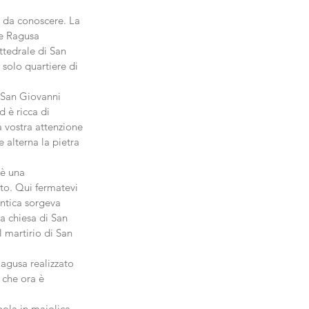
 da conoscere. La 
 e Ragusa 
ttedrale di San 
 solo quartiere di 
i San Giovanni 
d è ricca di 
 vostra attenzione 
 alterna la pietra 
'è una 
tto. Qui fermatevi 
ntica sorgeva 
la chiesa di San 
l martirio di San 
Ragusa realizzato 
 che ora è 
pola in maiolica 