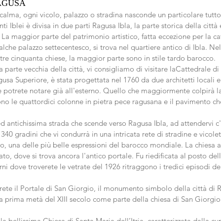
AGUSA
calma, ogni vicolo, palazzo o stradina nasconde un particolare tutto
nti Iblei è divisa in due parti Ragusa Ibla, la parte storica della città
. La maggior parte del patrimonio artistico, fatta eccezione per la ca
lche palazzo settecentesco, si trova nel quartiere antico di Ibla. Nel
tre cinquanta chiese, la maggior parte sono in stile tardo barocco.
a parte vecchia della città, vi consigliamo di visitare laCattedrale d
gusa Superiore, è stata progettata nel 1760 da due architetti locali e
 potrete notare già all'esterno. Quello che maggiormente colpirà la
sono le quattordici colonne in pietra pece ragusana e il pavimento che
ed antichissima strada che scende verso Ragusa Ibla, ad attendervi c
340 gradini che vi condurrà in una intricata rete di stradine e vicole
, una delle più belle espressioni del barocco mondiale. La chiesa a
tato, dove si trova ancora l'antico portale. Fu riedificata al posto del
erni dove troverete le vetrate del 1926 ritraggono i tredici episodi de
erete il Portale di San Giorgio, il monumento simbolo della città di 
la prima metà del XIII secolo come parte della chiesa di San Giorgio
a bellissima Chiesa di Santa Maria dell’Itria, caratterizzata dalla cu