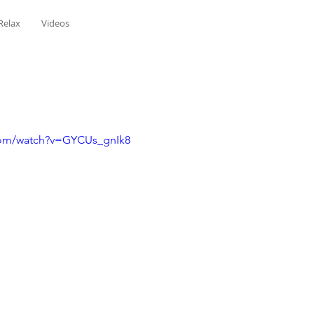
Relax
Videos
com/watch?v=GYCUs_gnIk8