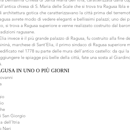
 all'antica chiesa di S. Maria delle Scale che si trova tra Ragusa Ibla 
 architettura gotica che caratterizzavano la città prima del terremo
gusa avrete modo di vedere eleganti e bellissimi palazzi; uno dei pi
, si trova a Ragusa superiore e venne realizzato costruito dal barone
radizioni ragusane.
lia invece è il più grande palazzo di Ragusa, fu costruito alla fine de
ninà, marchese di Sant'Elia, il primo sindaco di Ragusa superiore m
dificato nel 1778 su parte delle mura dell'antico castello: da qui la v
ggiungere le spiagge più belle della città, fate una sosta al Giardino
à.
GUSA IN UNO O PIÙ GIORNI 
ovanni  
a  
io  
io  
he  
 San Giorgio  
 dell'Itria  
o Neri  