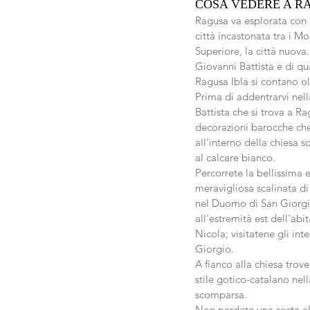
COSA VEDERE A R
Ragusa va esplorata con 
città incastonata tra i Mo
Superiore, la città nuova
Giovanni Battista e di qua
Ragusa Ibla si contano ol
Prima di addentrarvi nell
Battista che si trova a Ra
decorazioni barocche che
all'interno della chiesa 
al calcare bianco. 
Percorrete la bellissima 
meravigliosa scalinata di 
nel Duomo di San Giorgio
all'estremità est dell'abi
Nicola; visitatene gli int
Giorgio.
A fianco alla chiesa trov
stile gotico-catalano nel
scomparsa.
Non perdete una sosta all