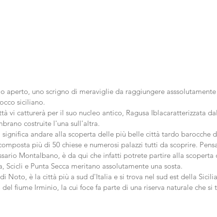
o aperto, uno scrigno di meraviglie da raggiungere asssolutamente p
occo siciliano.
ittà vi catturerà per il suo nucleo antico, Ragusa Iblacaratterizzata dal
brano costruite l'una sull'altra.
significa andare alla scoperta delle più belle città tardo barocche de
composta più di 50 chiese e numerosi palazzi tutti da scoprire. Pens
ario Montalbano, è da qui che infatti potrete partire alla scoperta d
 Scicli e Punta Secca meritano assolutamente una sosta.
 Noto, è la città più a sud d'Italia e si trova nel sud est della Sicilia
 del fiume Irminio, la cui foce fa parte di una riserva naturale che si 