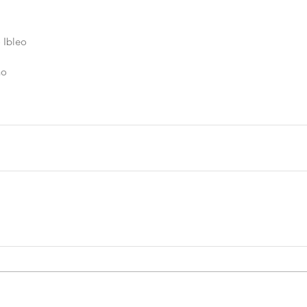
Ibleo  
o  