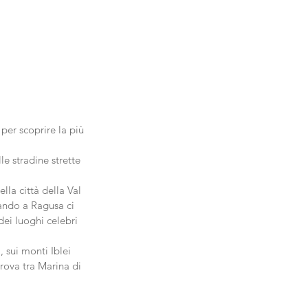
er scoprire la più 
le stradine strette 
lla città della Val 
ando a Ragusa ci 
ei luoghi celebri 
, sui monti Iblei 
trova tra Marina di 