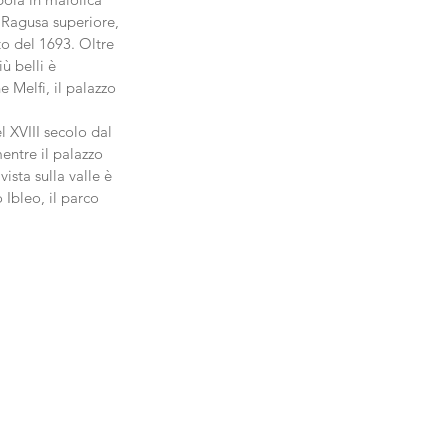
e Ragusa superiore, 
to del 1693. Oltre 
ù belli è 
 Melfi, il palazzo 
l XVIII secolo dal 
entre il palazzo 
ista sulla valle è 
 Ibleo, il parco 