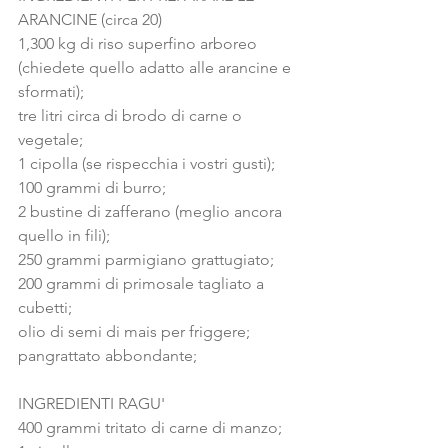
ARANCINE (circa 20)
1,300 kg di riso superfino arboreo 
(chiedete quello adatto alle arancine e 
sformati);
tre litri circa di brodo di carne o 
vegetale;
1 cipolla (se rispecchia i vostri gusti);
100 grammi di burro;
2 bustine di zafferano (meglio ancora 
quello in fili);
250 grammi parmigiano grattugiato;
200 grammi di primosale tagliato a 
cubetti;
olio di semi di mais per friggere;
pangrattato abbondante;
INGREDIENTI RAGU'
400 grammi tritato di carne di manzo;