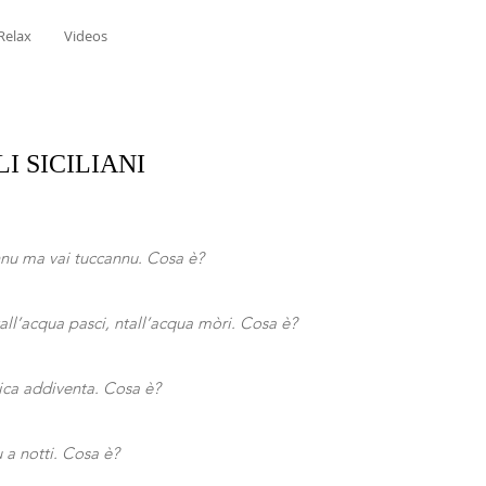
Relax
Videos
I SICILIANI
u ma vai tuccannu. Cosa è?
tall’acqua pasci, ntall’acqua mòri. Cosa è?
ica addiventa. Cosa è?
u a notti. Cosa è?