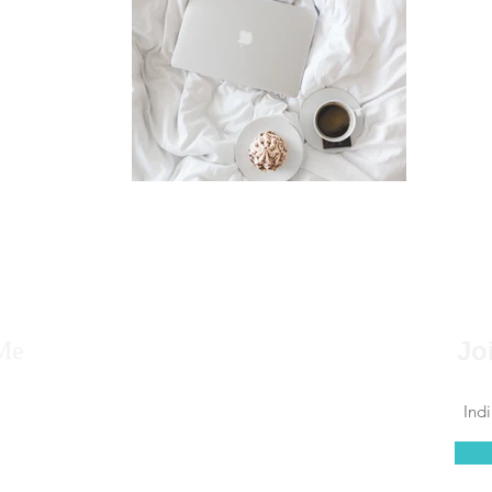
Me
Jo
ne, nato a Siracusa, Sicilia, lavoro nel mondo
da tanti anni e cerco di far scoprire ai
he scelgono la mia terra, tradizioni e luoghi da
e.