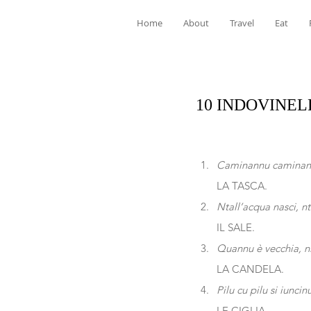
Home
About
Travel
Eat
10 INDOVINELL
Caminannu caminann
LA TASCA.
Ntall’acqua nasci, n
IL SALE.
Quannu è vecchia, n
LA CANDELA.
Pilu cu pilu si iuncin
LE CIGLIA.