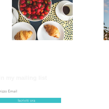
in my mailing list
Iscriviti ora