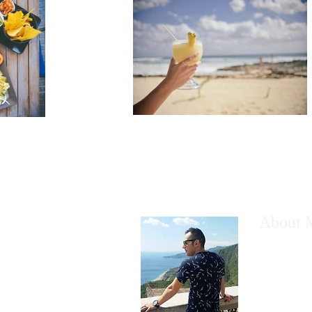
About 
Alverio Leo
del turismo 
visitatori c
non perder