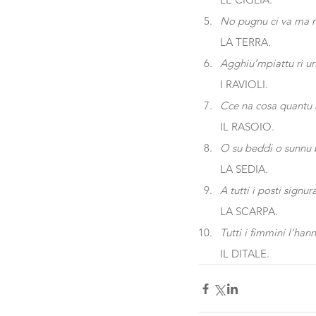
No pugnu ci va ma n
LA TERRA.
Agghiu’mpiattu ri u
I RAVIOLI.
Cce na cosa quantu n
IL RASOIO.
O su beddi o sunnu br
LA SEDIA.
A tutti i posti signu
LA SCARPA.
Tutti i fimmini l’han
IL DITALE.