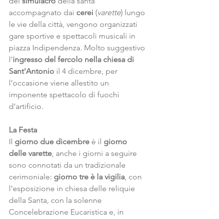
del 
simulacro
 della santa 
accompagnato dai 
cerei
 (
varette
) lungo 
le vie della città, vengono organizzati 
gare sportive e spettacoli musicali in 
piazza Indipendenza. Molto suggestivo 
l’
ingresso del fercolo nella chiesa di 
Sant'Antonio 
il 4 dicembre, per 
l’occasione viene allestito un 
imponente spettacolo di fuochi 
d’artificio.
La Festa
Il 
giorno due dicembre
 è il 
giorno 
delle varette
, anche i giorni a seguire 
sono connotati da un tradizionale 
cerimoniale: 
giorno tre è la vigilia
, con 
l’esposizione in chiesa delle reliquie 
della Santa, con la solenne 
Concelebrazione Eucaristica e, in 