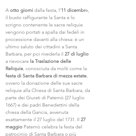
A 
otto giorni 
dalla festa, l’
11 dicembr
e, 
il busto raffigurante la Santa e lo 
scrigno contenente le sacre reliquie 
vengono portati a spalla dai fedeli in 
processione davanti alla chiesa: è un 
ultimo saluto dei cittadini a Santa 
Barbara, per poi rivederla il 
27 di luglio
a rievocare 
la Traslazione delle 
Reliquie
, conosciuta da molti come la 
festa di Santa Barbara di mezza estate
, 
ovvero la donazione delle sue sacre 
reliquie alla Chiesa di Santa Barbara, da 
parte dei Giurati di Paternò (27 luglio 
1667) e dei padri Benedettini della 
chiesa della Gancia, avvenuta 
esattamente il 27 luglio del 1731. Il 
27 
maggio
 Paternò celebra la festa del 
patrocinio di Santa Barbara o più 