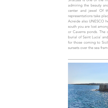
admiring the beauty and
center and jewel Of th
representations take pla
Acreide also UNESCO heri
south you are lost among
or Caverns ponds. The ci
burial of Saint Lucia' an
for those coming to Sicily
sunsets over the sea fram