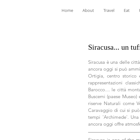
Home
About
Travel
Eat
Siracusa... un tu
Siracusa è una delle città
ancora oggi si può ammira
Ortigia, centro storico
rappresentazioni classi
Barocco.... le città mon
Buscemi (paese Museo) e 
riserve Naturali come Ve
Caravaggio di cui si può 
tempi 'Archimede'. Una t
ancora oggi offre atmosfe
Siracusa is one of the mos