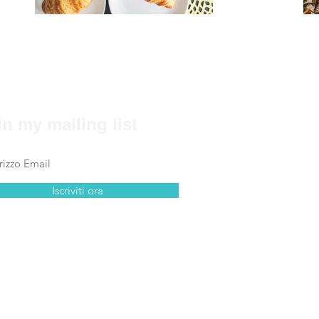
in my mailing list
Iscriviti ora