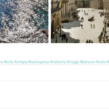
lia
#sicily
#ortigia
#teatrogreco
#visitsicily
#viaggi
#barocco
#noto
#