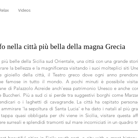
Relax
Videos
ffo nella città più bella della magna Grecia
 più belle della Sicilia sud Orientale, una città con una grande storia
re la bellezza e la magnificenza visitando i suoi molteplici siti Une
 e gioiello della città, il Teatro greco dove ogni anno prendono
che famose in tutto il mondo. A pochi minuti è possibile visitar
tane di Palazzolo Acreide anch'essa patrimonio Unesco e anche con
Buccheri. Più a sud ci si perde tra suggestivi borghi come Marza
ndicari o i laghetti di cavagrande. La città ha ospitato personagg
ammirare 'la sepoltura di Santa Lucia' e ha dato i natali al più gran
appa quasi obbligata per chi viene in Sicilia, visitare questa affa
re surreali e splendidi tramonti sul mare incorniciati in un quadro tr
t beautiful cities in Sicily south-east, a city with a great history b