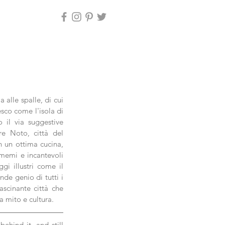
 alle spalle, di cui 
sco come l'isola di 
 il via suggestive 
e Noto, città del 
 un ottima cucina, 
memi e incantevoli 
i illustri come il 
de genio di tutti i 
scinante città che 
a mito e cultura.
ehind it, and still 