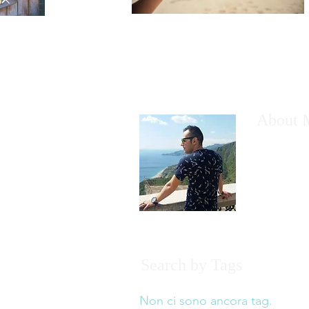
About 
Alverio Leo
del turismo 
visitatori c
non perder
Search by Tags
Non ci sono ancora tag.