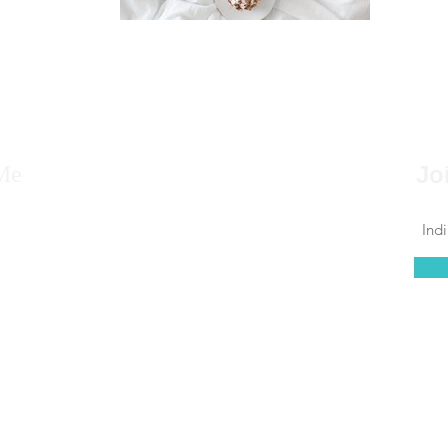
Me
Jo
ne, nato a Siracusa, Sicilia, lavoro nel mondo
da tanti anni e cerco di far scoprire ai
he scelgono la mia terra, tradizioni e luoghi da
e.